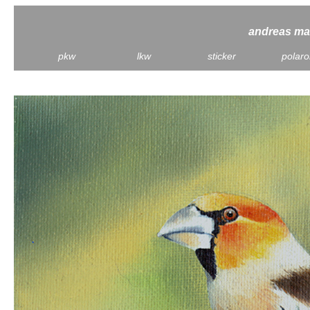
andreas mau
pkw
lkw
sticker
polaro